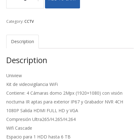
Kit
CCTV
2
Category:
CCTV
quantity
Description
Description
Uniview
Kit de videovigilancia WiFi
Contiene: 4 Cámaras domo 2Mpx (1920×1080) con visión
nocturna IR aptas para exterior IP67 y Grabador NVR 4CH
1080P Salida HDMI FULL HD y VGA
Compresión Ultra265/H.265/H.264
Wifi Cascade
Espacio para 1 HDD hasta 6 TB